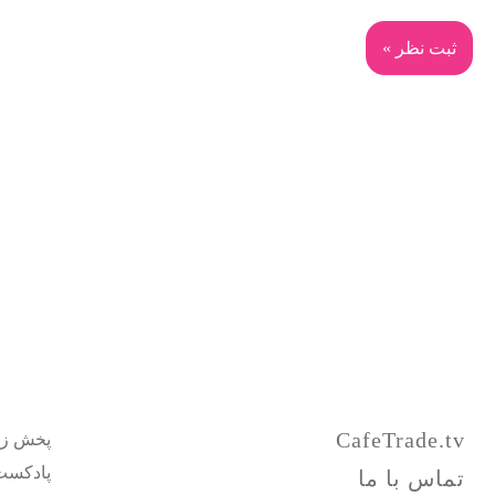
CafeTrade.tv
پخش زن
پادکست
تماس با ما