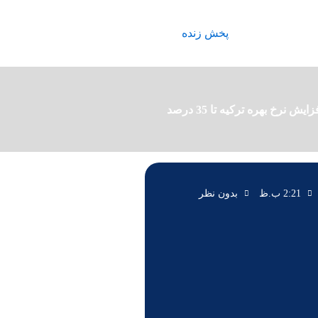
پخش زنده
زایش نرخ بهره ترکیه تا 35 درصد
2:21 ب.ظ
بدون نظر