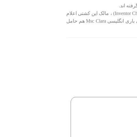
کشتی سوان آتلانتیک با پرچم کشور نروژ در حال تردد در منطقه باب المندب بوده است. اویستین الگان(مدیر اجرایی شرکت Inventor Chemical Tankers) ، مالک این کشتی اعلام
کرد که مخزن آب این کشتی توسط راکت مورد اصابت قرار گرفته است. به گفته ایشان،بار این کشتی روغن های گیاهی بوده است. کشتی باری انگلیسی Msc Clara هم حامل