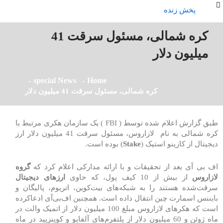
پخش زنده
کره شمالی، مسئول سرقت 41
میلیون دلار
special News
Home
کره شمالی، مسئول سرقت 41 میلیون دلار
طبق گزارش اعلام شده توسط ( FBI ) یک سازمان هکری مرتبط با
کره شمالی به نام لازاروس، مسئول سرقت 41 میلیون دلار ارز
دیجیتال از کازینو استیک (
Stake
) بوده است.
اف بی آی بعد از تحقیقات و با ارائه مدارکی اعلام کرد که
گروه
لازاروس
از بیش از 10 کیف پول، که حاوی
ارزهای دیجیتال
سرقت‌شده هستند را به شبکه‌های بیت‌کوین، اتریوم، پالیگان و
بایننس اسمارت چین انتقال داده است. همچنین اف‌بی‌آی ادعاکرده
است که هکرهای لازاروس مبلغ 100 میلیون دلار از اتمیک والت در
ماه ژوئن و 60 میلیون دلار از پلتفرم‌های آلفاپو و کوینزپِید در ماه