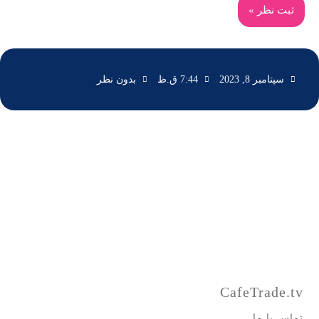
سپتامبر 8, 2023
7:44 ق.ظ
بدون نظر
CafeTrade.tv
تماس با ما