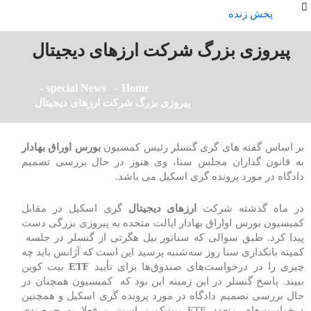
پخش زنده
پیروزی بزرگ شرکت ارزهای دیجیتال
special News
Home
پیروزی بزرگ شرکت ارزهای دیجیتال
بر اساس گفته های گری گنسلر رئیس کمسیون
بورس اوراق بهادار
به قانون گذاران مجلس سنا، وی هنوز در حال بررسی تصمیم
دادگاه در مورد پرونده گری اسکیل می ‌باشد.
در ماه گذشته شرکت
ارزهای دیجیتال
گری‌ اسکیل در مقابل
کمیسیون بورس اواراق بهادار ایالت متحده به پیروزی بزرگی دست
پیدا کرد. طبق سوالی که سناتور بیل هگرتی از گنسلر در جلسه
کمیته بانکداری سنا روز سه‌شنبه پرسید این است که آژانس باید چه
چیزی را در درخواست‌های صندوق‌ها برای تأیید
ETF
بیت کوین
ببیند. پاسخ گنسلر در این زمینه این بود که کمیسیون همچنان در
حال بررسی تصمیم دادگاه در مورد پرونده گری اسکیل و همچنین
درخواست‌های متعدد ETF بیت‌کوین است و فعلا به جمع‌بندی