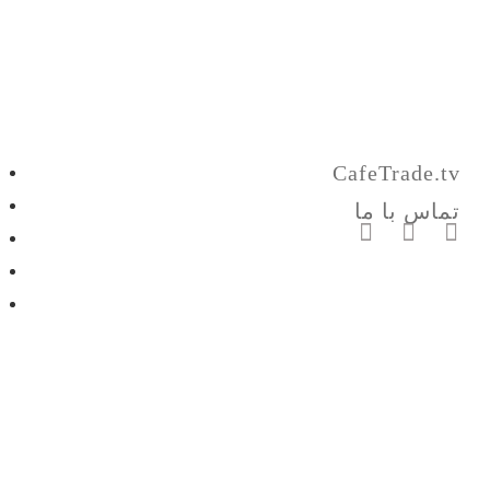
CafeTrade.tv
تماس با ما
صفحه اصلی
لایو ترید
برنامه ها