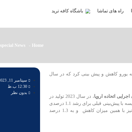
راه های تماشا
باشگاه کافه ترید
special News
Home
قه یورو کاهش و پیش بینی کرد که در سال
سپتامبر 11, 2023
12:30 ب.ظ
بدون نظر
جرایی اتحاده اروپا
، در سال 2023 تولید در
منطقه ارزی 20 کشور به مقدار 0.8 درصد افزایش می‌یابد که در مقایسه با پیش‌بینی قبلی برای رشد 1.1 درصدی
این روند کاهشی است. همچنین طبق بررسی ها برای سال آینده نیز با همین میزان کاهش و به 1.3 درصد