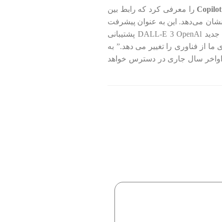
Copilot
را معرفی کرد که رابط‌ بین
نشان می‌دهد. این به عنوان پیشرفت
‏ در دسترس خواهد بود. در سایر محصولات، موتور جستجوی Bing توسط مدل جدید DALL-E 3 OpenAl‏ پشتیبانی
که اساساً نحوه ارتباط و بهره مندی ما از فناوری را تغییر می دهد.” به
 نسخه اولیه Copilot‏ در بروزرسانی رایگان ویندوز 11 از 26 سپتامبر و در سراسر جهان و Bing، Edge و Microsoft 365 از اواخر سال جاری در دسترس خواهد