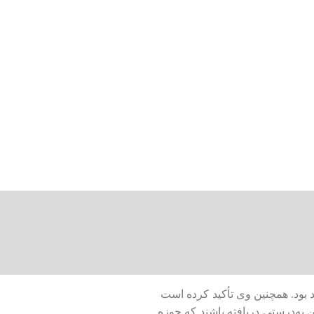
آرمسترانگ: حمایت از ارزهای دیجیتال یکی از مهمترین وعده‌های انتخاباتی 2024 امریکا خواهد بود. همچنین وی تأکید کرده است
 به‌درستی دریافته باشند که حوزه