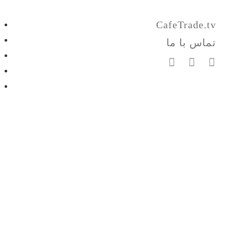
CafeTrade.tv
تماس با ما
صفحه اصلی
لایو ترید
برنامه ها
آموزش
راه های تماشا