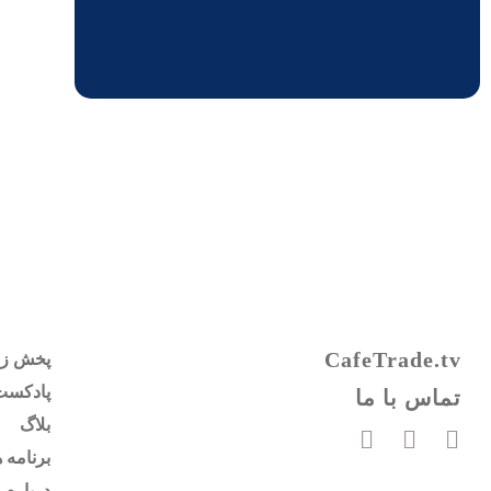
CafeTrade.tv
پخش زن
پادکست
تماس با ما
بلاگ
برنامه ه
درباره م