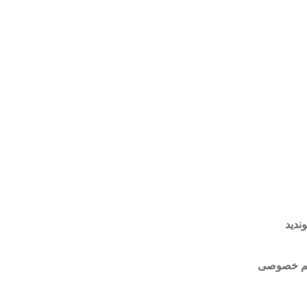
وندید
م خصوصی