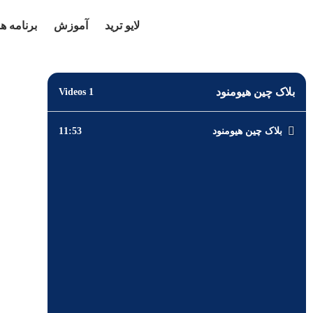
لایو ترید
آموزش
برنامه ها
بلاک چین هیومنود
1 Videos
بلاک چین هیومنود
11:53