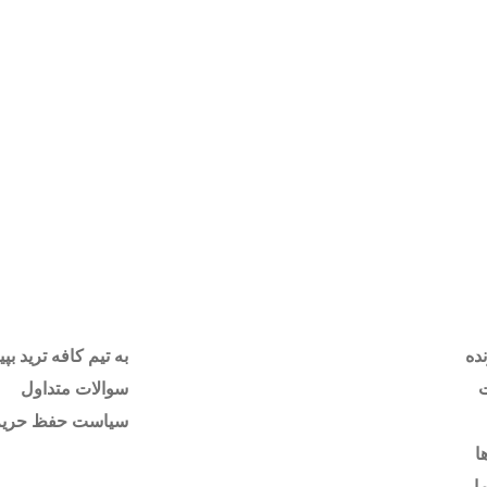
ده
به تیم کافه ترید بپی
سوالات متداول
سیاست حفظ حری
ا
ا